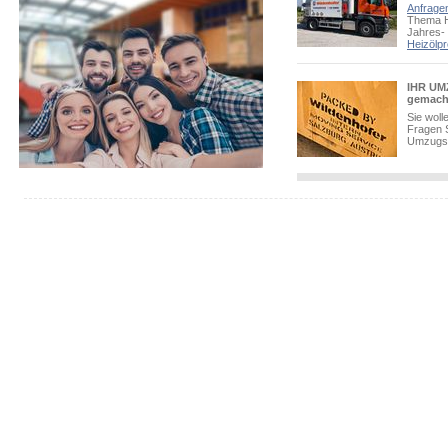
Anfragen
Thema H
Jahres-
Heizölpr
IHR UMZ
gemach
Sie woll
Fragen 
Umzugsb