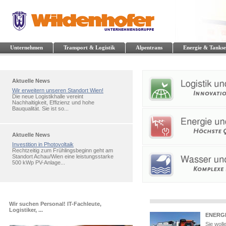
Unternehmen
Transport & Logistik
Alpentrans
Energie & Tankse
Aktuelle News
Wir erweitern unseren Standort Wien!
Die neue Logistikhalle vereint
Nachhaltigkeit, Effizienz und hohe
Bauqualität. Sie ist so...
Aktuelle News
Investition in Photovoltaik
Rechtzeitig zum Frühlingsbeginn geht am
Standort Achau/Wien eine leistungsstarke
500 kWp PV-Anlage...
Wir suchen Personal! IT-Fachleute,
Logistiker, ...
ENERGI
Sie woll