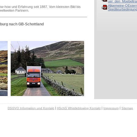
uer_den_Moebeltra
Allgemeine-OEsterr
Know-how und Erfahrung seit 1887. Vom kleinsten Bild bis
Spediteurbedingung
eltweiten Partnern.
zburg nach GB-Schottland
|
|
|
DSGVO Information und Kontakt
HSchG Whistleblowing Kontakt
Impressum
Sitemap