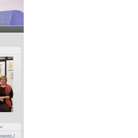
en
ngungen_f