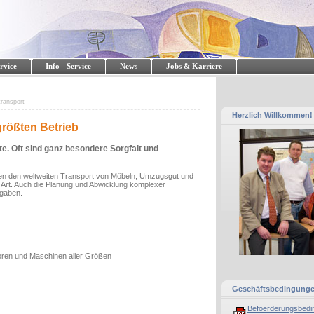
rvice
Info - Service
News
Jobs & Karriere
transport
Herzlich Willkommen!
größten Betrieb
te. Oft sind ganz besondere Sorgfalt und
uen den weltweiten Transport von Möbeln, Umzugsgut und
r Art. Auch die Planung und Abwicklung komplexer
fgaben.
soren und Maschinen aller Größen
Geschäftsbedingung
Befoerderungsbedi