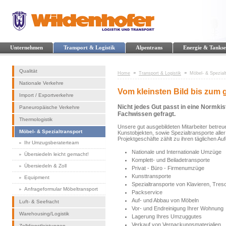
Unternehmen
Transport & Logistik
Alpentrans
Energie & Tankse
Qualität
Home
Transport & Logistik
Möbel- & Spezial
Nationale Verkehre
Vom kleinsten Bild bis zum 
Import / Exportverkehre
Nicht jedes Gut passt in eine Normkis
Paneuropäische Verkehre
Fachwissen gefragt.
Thermologistik
Unsere gut ausgebildeten Mitarbeiter betre
Möbel- & Spezialtransport
Kunstobjekten, sowie Spezialtransporte alle
Projektgeschäfte zählt zu ihren täglichen Au
Ihr Umzugsberaterteam
Nationale und Internationale Umzüge
Übersiedeln leicht gemacht!
Komplett- und Beiladetransporte
Übersiedeln & Zoll
Privat - Büro - Firmenumzüge
Kunsttransporte
Equipment
Spezialtransporte von Klavieren, Tre
Anfrageformular Möbeltransport
Packservice
Auf- und Abbau von Möbeln
Luft- & Seefracht
Vor- und Endreinigung Ihrer Wohnung
Warehousing/Logistik
Lagerung Ihres Umzuggutes
Verkauf von Verpackungsmaterialien
Zolldienstleistungen