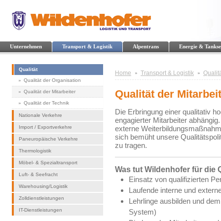
Unternehmen
Transport & Logistik
Alpentrans
Energie & Tankse
Qualität
Home
Transport & Logistik
Qualit
Qualität der Organisation
Qualität der Mitarbei
Qualität der Mitarbeiter
Qualität der Technik
Die Erbringung einer qualitativ h
Nationale Verkehre
engagierter Mitarbeiter abhängig.
Import / Exportverkehre
externe Weiterbildungsmaßnahmen
sich bemüht unsere Qualitätspol
Paneuropäische Verkehre
zu tragen.
Thermologistik
Möbel- & Spezialtransport
Was tut Wildenhofer für die Q
Luft- & Seefracht
Einsatz von qualifizierten Pe
Warehousing/Logistik
Laufende interne und exte
Zolldienstleistungen
Lehrlinge ausbilden und d
IT-Dienstleistungen
System)