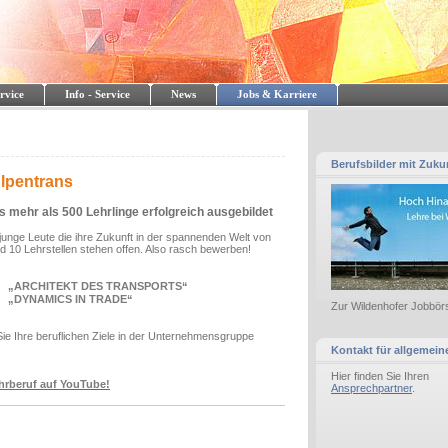
rvice
Info - Service
News
Jobs & Karriere
Berufsbilder mit Zuku
Alpentrans
s mehr als 500 Lehrlinge erfolgreich ausgebildet
junge Leute die ihre Zukunft in der spannenden Welt von
nd 10 Lehrstellen stehen offen. Also rasch bewerben!
„ARCHITEKT DES TRANSPORTS“
„DYNAMICS IN TRADE“
Zur Wildenhofer Jobbörs
Sie Ihre beruflichen Ziele in der Unternehmensgruppe
Kontakt für allgemein
Hier finden Sie Ihren
rberuf auf YouTube!
Ansprechpartner
.