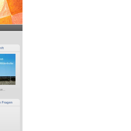
nft
e...
e Fragen