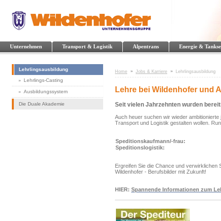
Unternehmen
Transport & Logistik
Alpentrans
Energie & Tankse
Lehrlingsausbildung
Home
Jobs & Karriere
Lehrlingsausbildung
Lehrlings-Casting
Lehre bei Wildenhofer und 
Ausbildungssystem
Die Duale Akademie
Seit vielen Jahrzehnten wurden bereit
Auch heuer suchen wir wieder ambitionierte 
Transport und Logistik gestalten wollen. Ru
Speditionskaufmann/-frau:
Speditionslogistik:
Ergreifen Sie die Chance und verwirklichen 
Wildenhofer - Berufsbilder mit Zukunft!
HIER:
Spannende Informationen zum Leh