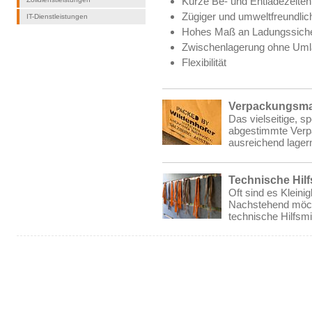
Kurze Be- und Entladezeiten
Zügiger und umweltfreundlic
IT-Dienstleistungen
Hohes Maß an Ladungssiche
Zwischenlagerung ohne Uml
Flexibilität
Verpackungsmat
Das vielseitige, s
abgestimmte Verpa
ausreichend lager
Technische Hilf
Oft sind es Kleini
Nachstehend möcht
technische Hilfsmi