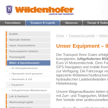
Unternehmen
Transport & Logistik
Alpentrans
Energie & Tankse
Qualität
Home
Transport & Logistik
Möbel-
Nationale Verkehre
Unser Equipment – Ih
Import / Exportverkehre
Paneuropäische Verkehre
Der Transport Ihres Gutes erfolg
Thermologistik
konzipierten,
luftgefederten Mö
Euro VI Motorentechnik. Dem Fa
Möbel- & Spezialtransport
GPS-Navigation und mobile Kom
Ihr Umzugsberaterteam
zur Verfügung. Die Fahrzeuge ve
Übersiedeln leicht gemacht!
tapezierte Möbelwechselbrücken
hydraulischen Ladebordwänden m
Übersiedeln & Zoll
Hebeleistung.
Equipment
Anfrageformular Möbeltransport
Unsere Wagenaufbauten bieten 
mit Zurr- und Tragegurten, Möbe
Luft- & Seefracht
Ihre Vorteile einer professionelle
Warehousing/Logistik
Zolldienstleistungen