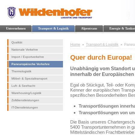
Unternehmen
Transport & Logistik
Alpentrans
Energie & Tankse
Qualität
Home
Transport & Logistik
Paneu
Nationale Verkehre
Quer durch Europa!
Import / Exportverkehre
Paneuropäische Verkehre
Unabhängig vom Standort un
Thermologistik
innerhalb der Europäischen
Möbel- & Spezialtransport
Egal ob Stückgut, Teil- oder Kom
Luft- & Seefracht
Kenner der europäischen Transp
Warehousing/Logistik
spezifischen Besonderheiten Be
Zolldienstleistungen
Transportlösungen innerh
IT-Dienstleistungen
Transportlösungen von un
Die Basis unseres Chartergeschäf
5400 Transportunternehmen in gan
Mittelständischen Frachtbetriebe