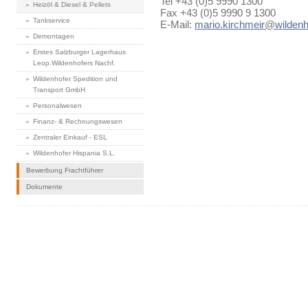
Tel +43 (0)5 9990 1300
Heizöl & Diesel & Pellets
Fax +43 (0)5 9990 9 1300
Tankservice
E-Mail:
mario.kirchmeir
@
wildenh
Demontagen
Erstes Salzburger Lagerhaus
Leop.Wildenhofers Nachf.
Wildenhofer Spedition und
Transport GmbH
Personalwesen
Finanz- & Rechnungswesen
Zentraler Einkauf - ESL
Wildenhofer Hispania S.L.
Bewerbung Frachtführer
Dokumente