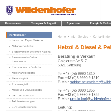
Unternehmen
Transport & Logistik
Alpentrans
Energie & Tankse
Kontaktfinder
Home
Info - Service
Kontaktfinder
Import und Export Verkehre
Heizöl & Diesel & Pel
Nationale Verkehre
Systemverkehr Systempo National
Beratung & Verkauf
Systemverkehr Online
Gniglerstraße 5–7
International
5021 Salzburg
Paneuropäische Verkehre
Markenartikellogistik
Tel +43 (0)5 9990 1310
Fax +43 (0)5 9990 9 1310
Thermologistik
E-Mail:
sabine.neumeister@wilde
Pharmalogistik
Tel +43 (0)5 9990 1355
Möbel und Umzugslogistik
Fax +43 (0)5 9990 9 1355
Luft- und Seefracht
E-Mail:
ursula.karl
@
wildenhofer.
Zolldienstleistungen
Leitung:
EDV-Dienstleistungen