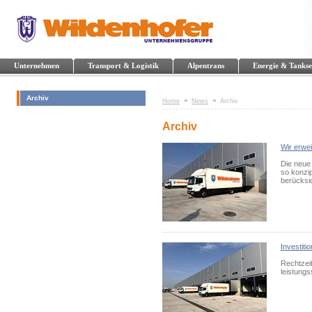
Unternehmen
Transport & Logistik
Alpentrans
Energie & Tankse
Archiv
Home
News
Archiv
Archiv
Wir erwe
Die neue 
so konzi
berücksic
Investiti
Rechtzei
leistung