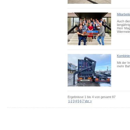
Mitarbei
Auch dies
langjähri
Herr Mag
Wiermeie
Kombinier
Mit der I
mehr Bahn
Ergebnisse
1 bis 4
von gesamt
87
1
2
3
4
5
6
7
Vor >