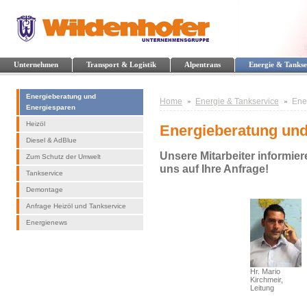
Unternehmen
Transport & Logistik
Alpentrans
Energie & Tankse
Energieberatung und
Home
Energie & Tankservice
Ene
Energiesparen
Heizöl
Energieberatung un
Diesel & AdBlue
Unsere Mitarbeiter informier
Zum Schutz der Umwelt
uns auf Ihre Anfrage!
Tankservice
Demontage
Anfrage Heizöl und Tankservice
Energienews
Hr. Mario
Kirchmeir,
Leitung