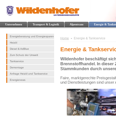
Unternehmen
Transport & Logistik
Alpentrans
Energie & Tankse
Energieberatung und Energiesparen
Home
Energie & Tankservice
Heizöl
Energie & Tankservi
Diesel & AdBlue
Zum Schutz der Umwelt
Wildenhofer beschäftigt sich
Tankservice
Brennstoffhandel. In dieser Z
Demontage
Stammkunden durch unsere L
Anfrage Heizöl und Tankservice
Faire, marktgerechte Preisgestal
Energienews
und Dienstleistungen sind unser