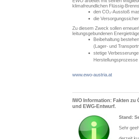
EWO arbeitet mit seinen Mitglied
klimafreundlichen Flüssig-Brenns
den CO₂-Ausstoß mass
die Versorgungssicherh
Zu diesem Zweck sollen erneuerba
leitungsgebundenen Energieträg
Beibehaltung bestehen
(Lager- und Transport
stetige Verbesserunge
Herstellungsprozesse 
www.ewo-austria.at
IWO Information: Fakten zu 
und EWG-Entwurf.
Stand: S
Sehr gee
derzeit k