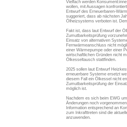
Vielfach werden Konsument:inne
wollen, mit Aussagen konfrontiert
Entwurf des Erneuerbaren-Wärm
suggeriert, dass ab nächsten Ja
Ölheizsystems verboten ist. Dem 
Fakt ist, dass laut Entwurf der Öl
Zumutbarkeitsprüfung vorzunehme
Einsatz von alternativen Syste
Fernwärmeanschluss nicht möglich
einer Wärmepumpe oder einer Pe
wirtschaftlichen Gründen nicht m
Ölkesseltausch stattfinden.
2025 sollen laut Entwurf Heizke
erneuerbare Systeme ersetzt werd
diesem Fall ein Ölkessel nicht e
Zumutbarkeitsprüfung der Einsat
möglich ist.
Nachdem es sich beim EWG um e
Änderungen noch vorgenommen w
Information entsprechend an Ko
zum Inkrafttreten sind die aktu
anzuwenden.