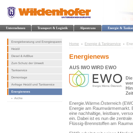
Unternehmen
Transport & Logistik
Alpentrans
Energie & Tankse
Energieberatung und Energiesparen
Home
Energie & Tankservice
Ene
Heizöl
Energienews
Diesel & AdBlue
Zum Schutz der Umwelt
AUS IWO WIRD EWO
Tankservice
Die
Demontage
wer
Anfrage Heizöl und Tankservice
Hin
Energienews
Zei
Archiv
Energie.Wärme.Österreich (EWO)
Energie am Raumwärmemarkt. EWO
eine nachhaltige, leistbare, vers
ein. Dabei ist es nun die zentral
Flüssig-Brennstoffen am Raumw