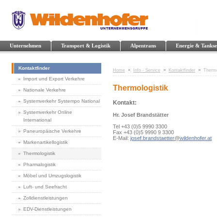
Unternehmen
Transport & Logistik
Alpentrans
Energie & Tankse
Kontaktfinder
Home
Info - Service
Kontaktfinder
Thermo
Import und Export Verkehre
Thermologistik
Nationale Verkehre
Systemverkehr Systempo National
Kontakt:
Systemverkehr Online
Hr. Josef Brandstätter
International
Tel +43 (0)5 9990 3300
Paneuropäische Verkehre
Fax +43 (0)5 9990 9 3300
E-Mail:
josef.brandstaetter
@
wildenhofer.at
Markenartikellogistik
Thermologistik
Pharmalogistik
Möbel und Umzugslogistik
Luft- und Seefracht
Zolldienstleistungen
EDV-Dienstleistungen