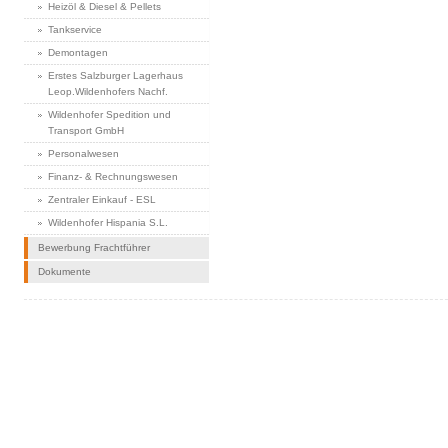
Heizöl & Diesel & Pellets
Tankservice
Demontagen
Erstes Salzburger Lagerhaus
Leop.Wildenhofers Nachf.
Wildenhofer Spedition und
Transport GmbH
Personalwesen
Finanz- & Rechnungswesen
Zentraler Einkauf - ESL
Wildenhofer Hispania S.L.
Bewerbung Frachtführer
Dokumente