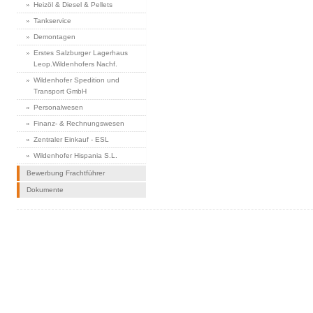
Heizöl & Diesel & Pellets
Tankservice
Demontagen
Erstes Salzburger Lagerhaus
Leop.Wildenhofers Nachf.
Wildenhofer Spedition und
Transport GmbH
Personalwesen
Finanz- & Rechnungswesen
Zentraler Einkauf - ESL
Wildenhofer Hispania S.L.
Bewerbung Frachtführer
Dokumente