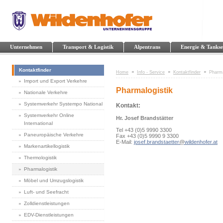
Unternehmen
Transport & Logistik
Alpentrans
Energie & Tankse
Kontaktfinder
Home
Info - Service
Kontaktfinder
Pharma
Import und Export Verkehre
Pharmalogistik
Nationale Verkehre
Systemverkehr Systempo National
Kontakt:
Systemverkehr Online
Hr. Josef Brandstätter
International
Tel +43 (0)5 9990 3300
Paneuropäische Verkehre
Fax +43 (0)5 9990 9 3300
E-Mail:
josef.brandstaetter
@
wildenhofer.at
Markenartikellogistik
Thermologistik
Pharmalogistik
Möbel und Umzugslogistik
Luft- und Seefracht
Zolldienstleistungen
EDV-Dienstleistungen