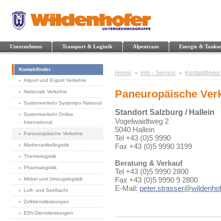
Unternehmen
Transport & Logistik
Alpentrans
Energie & Tankse
Kontaktfinder
Home
Info - Service
Kontaktfinder
Import und Export Verkehre
Paneuropäische Ver
Nationale Verkehre
Systemverkehr Systempo National
Standort Salzburg / Hallein
Systemverkehr Online
Vogelwaidtweg 2
International
5040 Hallein
Paneuropäische Verkehre
Tel +43 (0)5 9990
Markenartikellogistik
Fax +43 (0)5 9990 3199
Thermologistik
Beratung & Verkauf
Pharmalogistik
Tel +43 (0)5 9990 2800
Fax +43 (0)5 9990 9 2800
Möbel und Umzugslogistik
E-Mail:
peter.strasser
@
wildenhof
Luft- und Seefracht
Zolldienstleistungen
EDV-Dienstleistungen