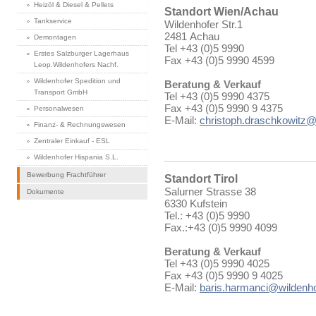
Heizöl & Diesel & Pellets
Standort Wien/Achau
Tankservice
Wildenhofer Str.1
2481 Achau
Demontagen
Tel +43 (0)5 9990
Erstes Salzburger Lagerhaus
Fax +43 (0)5 9990 4599
Leop.Wildenhofers Nachf.
Wildenhofer Spedition und
Beratung & Verkauf
Transport GmbH
Tel +43 (0)5 9990 4375
Fax +43 (0)5 9990 9 4375
Personalwesen
E-Mail:
christoph.draschkowitz@
Finanz- & Rechnungswesen
Zentraler Einkauf - ESL
Wildenhofer Hispania S.L.
Bewerbung Frachtführer
Standort Tirol
Salurner Strasse 38
Dokumente
6330 Kufstein
Tel.: +43 (0)5 9990
Fax.:+43 (0)5 9990 4099
Beratung & Verkauf
Tel +43 (0)5 9990 4025
Fax +43 (0)5 9990 9 4025
E-Mail:
baris.harmanci@wildenho