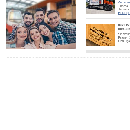
Anfragen
Thema H
Jahres-
Heizölpr
IHR UMZ
gemach
Sie woll
Fragen 
Umzugsb