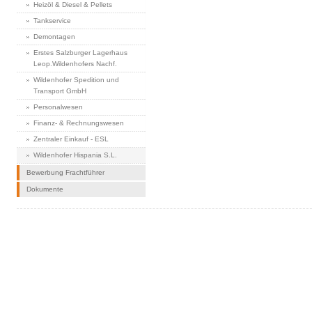
Heizöl & Diesel & Pellets
Tankservice
Demontagen
Erstes Salzburger Lagerhaus
Leop.Wildenhofers Nachf.
Wildenhofer Spedition und
Transport GmbH
Personalwesen
Finanz- & Rechnungswesen
Zentraler Einkauf - ESL
Wildenhofer Hispania S.L.
Bewerbung Frachtführer
Dokumente