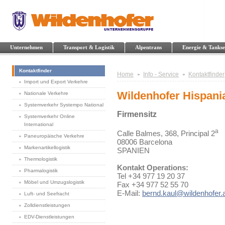
Unternehmen
Transport & Logistik
Alpentrans
Energie & Tankse
Kontaktfinder
Home
Info - Service
Kontaktfinder
Import und Export Verkehre
Wildenhofer Hispania
Nationale Verkehre
Systemverkehr Systempo National
Firmensitz
Systemverkehr Online
International
a
Calle Balmes, 368, Principal 2
Paneuropäische Verkehre
08006 Barcelona
Markenartikellogistik
SPANIEN
Thermologistik
Kontakt Operations:
Pharmalogistik
Tel +34 977 19 20 37
Möbel und Umzugslogistik
Fax +34 977 52 55 70
E-Mail:
bernd.kaul@wildenhofer.
Luft- und Seefracht
Zolldienstleistungen
EDV-Dienstleistungen