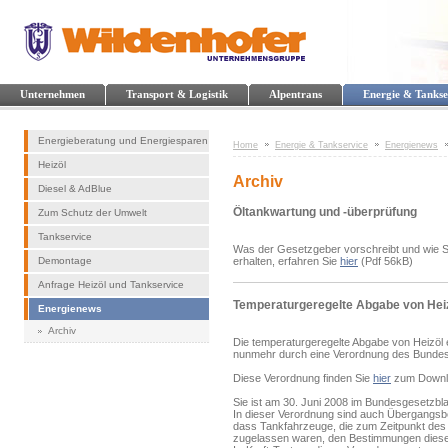
Unternehmen
Transport & Logistik
Alpentrans
Energie & Tankse
Energieberatung und Energiesparen
Home
Energie & Tankservice
Energienews
Heizöl
Archiv
Diesel & AdBlue
Öltankwartung und -überprüfung
Zum Schutz der Umwelt
Tankservice
Was der Gesetzgeber vorschreibt und wie Sie
Demontage
erhalten, erfahren Sie
hier
(Pdf 56kB)
Anfrage Heizöl und Tankservice
Temperaturgeregelte Abgabe von Hei
Energienews
Archiv
Die temperaturgeregelte Abgabe von Heizöl
nunmehr durch eine Verordnung des Bundesmi
Diese Verordnung finden Sie
hier
zum Downl
Sie ist am 30. Juni 2008 im Bundesgesetzblatt
In dieser Verordnung sind auch Übergangs
dass Tankfahrzeuge, die zum Zeitpunkt des I
zugelassen waren, den Bestimmungen dieser