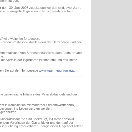
echen müssen.
r dem 30. Juni 2008 zugelassen worden sind, zwei Jahre
peraturgeregelte Abgabe von Heizöl zu entsprechen.
" wird weiterhin fortgesetzt.
n Fragen um die individuelle Form der Heizenergie und der
Zusammenschluss von Brennstoffhändlern, dem Fachverband
ie.
 die Vorteile der lagerbaren Brennstoffe und effizienten
inden Sie auf der Hompepage
www.waermeaufvorrat.at
ne gemeinsame Initiative des Mineralölhandels und der
eicht in Kombination mit moderner Ölbrennwerttechnik,
derungen ins Leben gerufen werden.
tgeschritten.
ineralölindustrie sind überzeugt, mit dieser absolut
enden Vordringen der Gasanbieter und dem auf der
ck in Richtung erneuerbarer Energie einen Gegenpol setzen