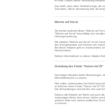
In-Kraft-Tretens dieser Verordnung entspr
Das heißt, dass eben Tankfahrzeuge, die vo
Zeit haben, dieser Verordnung über die tem
Wärme auf Vorrat
Die bereits laufende Aktion "Wärme auf Vorrat
"Wärme auf Vorrat" beschäftigt sich mit alle
Heizungssanierung.
Die Initiative "Wärme auf Vorrat" ist ein 
des Energiehandels und Partnern der Industr
Bei dieser Initiative geht es insbesondere um
Heiztechniken.
Nähere Informationen zu dieser Initiative f
Gründung des Fonds "Heizen mit Öl"
Seit einigen Monaten laufen Bemühungen, ei
Mineralölindustrie zu starten.
Hier sollen, insbesondere bei Heizöl extra l
im Rahmen eines Fonds "Heizen mit Öl" För
Die Verhandlungen sind bereits sehr weit for
Nahezu alle Anbieter am Markt und auch die M
notwendigen Aktion dem immer stärker werd
anderen Seite sehr starken politischen Dru
zu können.