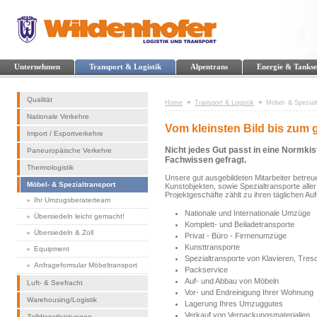
Unternehmen
Transport & Logistik
Alpentrans
Energie & Tankse
Qualität
Home
Transport & Logistik
Möbel- & Spezial
Nationale Verkehre
Vom kleinsten Bild bis zum 
Import / Exportverkehre
Nicht jedes Gut passt in eine Normkis
Paneuropäische Verkehre
Fachwissen gefragt.
Thermologistik
Unsere gut ausgebildeten Mitarbeiter betre
Möbel- & Spezialtransport
Kunstobjekten, sowie Spezialtransporte alle
Projektgeschäfte zählt zu ihren täglichen Au
Ihr Umzugsberaterteam
Nationale und Internationale Umzüge
Übersiedeln leicht gemacht!
Komplett- und Beiladetransporte
Übersiedeln & Zoll
Privat - Büro - Firmenumzüge
Kunsttransporte
Equipment
Spezialtransporte von Klavieren, Tre
Anfrageformular Möbeltransport
Packservice
Auf- und Abbau von Möbeln
Luft- & Seefracht
Vor- und Endreinigung Ihrer Wohnung
Warehousing/Logistik
Lagerung Ihres Umzuggutes
Verkauf von Verpackungsmaterialien
Zolldienstleistungen