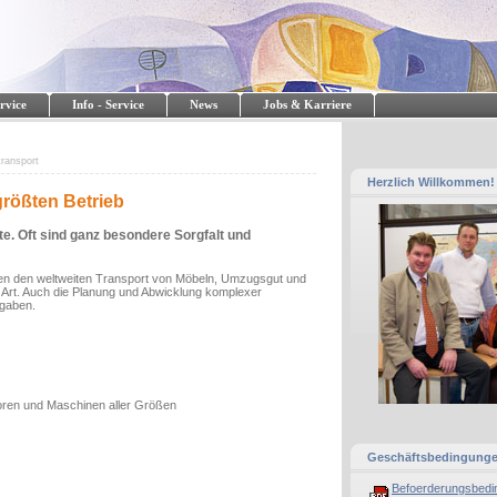
rvice
Info - Service
News
Jobs & Karriere
transport
Herzlich Willkommen!
größten Betrieb
te. Oft sind ganz besondere Sorgfalt und
uen den weltweiten Transport von Möbeln, Umzugsgut und
r Art. Auch die Planung und Abwicklung komplexer
fgaben.
soren und Maschinen aller Größen
Geschäftsbedingung
Befoerderungsbedi