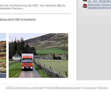
uer_den_Moebeltra
Allgemeine-OEsterr
Know-how und Erfahrung seit 1887. Vom kleinsten Bild bis
Spediteurbedingung
eltweiten Partnern.
zburg nach GB-Schottland
|
|
|
DSGVO Information und Kontakt
HSchG Whistleblowing Kontakt
Impressum
Sitemap