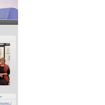
en
ngungen_f