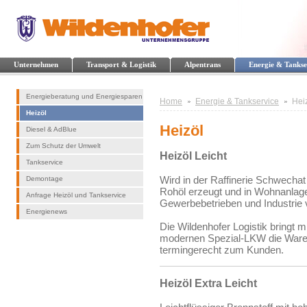
Unternehmen
Transport & Logistik
Alpentrans
Energie & Tankse
Energieberatung und Energiesparen
Home
Energie & Tankservice
Hei
Heizöl
Heizöl
Diesel & AdBlue
Zum Schutz der Umwelt
Heizöl Leicht
Tankservice
Wird in der Raffinerie Schwecha
Demontage
Rohöl erzeugt und in Wohnanlag
Anfrage Heizöl und Tankservice
Gewerbebetrieben und Industrie 
Energienews
Die Wildenhofer Logistik bringt 
modernen Spezial-LKW die Ware
termingerecht zum Kunden.
Heizöl Extra Leicht