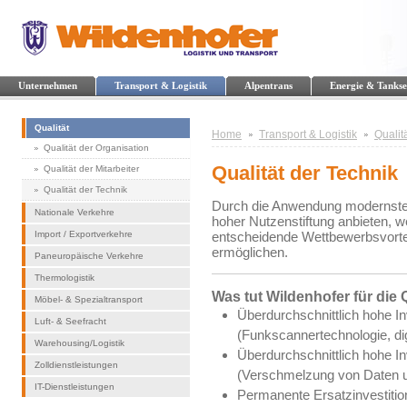
Unternehmen
Transport & Logistik
Alpentrans
Energie & Tankse
Qualität
Home
Transport & Logistik
Qualit
Qualität der Organisation
Qualität der Technik
Qualität der Mitarbeiter
Qualität der Technik
Durch die Anwendung modernster
Nationale Verkehre
hoher Nutzenstiftung anbieten, 
Import / Exportverkehre
entscheidende Wettbewerbsvorte
ermöglichen.
Paneuropäische Verkehre
Thermologistik
Was tut Wildenhofer für die 
Möbel- & Spezialtransport
Überdurchschnittlich hohe In
Luft- & Seefracht
(Funkscannertechnologie, dig
Warehousing/Logistik
Überdurchschnittlich hohe I
Zolldienstleistungen
(Verschmelzung von Daten 
IT-Dienstleistungen
Permanente Ersatzinvestition