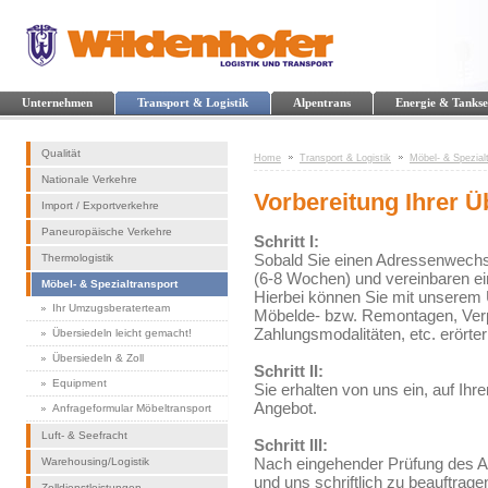
Unternehmen
Transport & Logistik
Alpentrans
Energie & Tankse
Qualität
Home
Transport & Logistik
Möbel- & Spezial
Nationale Verkehre
Vorbereitung Ihrer Ü
Import / Exportverkehre
Paneuropäische Verkehre
Schritt I:
Sobald Sie einen Adressenwechse
Thermologistik
(6-8 Wochen) und vereinbaren ei
Möbel- & Spezialtransport
Hierbei können Sie mit unserem 
Ihr Umzugsberaterteam
Möbelde- bzw. Remontagen, Verp
Zahlungsmodalitäten, etc. erörter
Übersiedeln leicht gemacht!
Übersiedeln & Zoll
Schritt II:
Equipment
Sie erhalten von uns ein, auf Ih
Angebot.
Anfrageformular Möbeltransport
Luft- & Seefracht
Schritt III:
Nach eingehender Prüfung des An
Warehousing/Logistik
und uns schriftlich zu beauftrag
Zolldienstleistungen