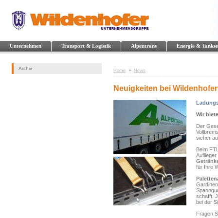
Unternehmen
Transport & Logistik
Alpentrans
Energie & Tankse
Archiv
Home
News
Neuigkeiten bei Wildenhofer
Ladungs
Wir biet
Der Gese
Vollbrem
sicher a
Beim FTL
Auflieger
Getränke
für Ihre 
Paletten
Gardinen-
Spanngur
schafft. 
bei der 
Fragen Si