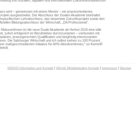
mittlung von sozialen, digitalen und internationalen Zukunftskompetenzen
dazu wird – gemeinsam mit einem Mentor – ein praxisorientiertes
projekt ausgearbeitet. Der Abschluss der Dualen Akademie beinhaltet
chspezifischen Lehrabschluss, das bewertete Zukunftsprojekt sowie den
fiziellen Bildungsabschluss der Wirtschaft, „DA Professional“.
-MaturantInnen ist die neue Duale Akademie ab Herbst 2019 eine tolle
it, sofort erfolgreich im Berufsleben durchzustarten – verbunden mit
pakten, praxisgerechten Qualifikation und langfristig interessanten
ven. Die Salzburger Wirtschaft und ich selbst stehen zu 100 Prozent
ieser maßgeschneiderten Initiative für AHS-AbsolventInnen,“ so KommR
eindl.
|
|
|
DSGVO Information und Kontakt
HSchG Whistleblowing Kontakt
Impressum
Sitemap