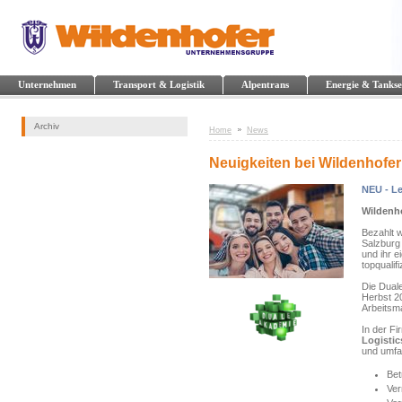
Unternehmen
Transport & Logistik
Alpentrans
Energie & Tankse
Archiv
Home
News
Neuigkeiten bei Wildenhofer
NEU - L
Wildenh
Bezahlt w
Salzburg 
und ihr 
topqualif
Die Dual
Herbst 20
Arbeitsma
In der Fi
Logistic
und umfa
Bet
Ver