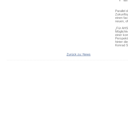
Ver
Parallel 
Zukunfts
einen fa
neuen, of
„Für AHS
Möglichke
einer kom
Perspekti
hinter d
Konrad St
Zurück zu: News