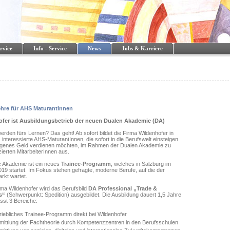
rvice
Info - Service
News
Jobs & Karriere
ehre für AHS MaturantInnen
ofer ist Ausbildungsbetrieb der neuen Dualen Akademie (DA)
erden fürs Lernen? Das geht! Ab sofort bildet die Firma Wildenhofer in
interessierte AHS-MaturantInnen, die sofort in die Berufswelt einsteigen
eigenes Geld verdienen möchten, im Rahmen der Dualen Akademie zu
izierten MitarbeiterInnen aus.
e Akademie ist ein neues
Trainee-Programm
, welches in Salzburg im
19 startet. Im Fokus stehen gefragte, moderne Berufe, auf die der
rkt wartet.
rma Wildenhofer wird das Berufsbild
DA Professional „Trade &
s“
(Schwerpunkt: Spedition) ausgebildet. Die Ausbildung dauert 1,5 Jahre
sst 3 Bereiche:
riebliches Trainee-Programm direkt bei Wildenhofer
mittlung der Fachtheorie durch Kompetenzzentren in den Berufsschulen