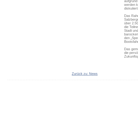
aufgrund
werden k
diskutier
Das Rahm
Salzberg
über 2.5
die Teil
Stadt un
barocken
den „Sped
Bootsfah
Das geme
die pers
Zukunfts
Zurück zu: News