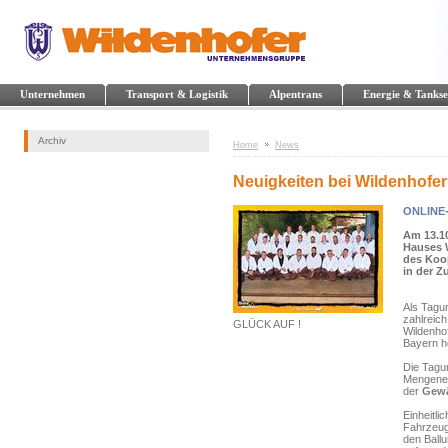
Unternehmen
Transport & Logistik
Alpentrans
Energie & Tankse
Archiv
Home
News
Neuigkeiten bei Wildenhofer
ONLINE-
Am 13.10
Hauses W
des Koo
in der 
Als Tagu
zahlreic
GLÜCK AUF !
Wildenhof
Bayern h
Die Tagu
Mengenen
der
Gewä
Einheitli
Fahrzeug
den Ballu