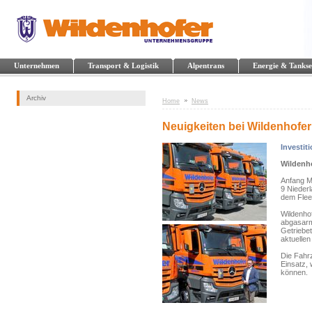
Unternehmen
Transport & Logistik
Alpentrans
Energie & Tankse
Archiv
Home
News
Neuigkeiten bei Wildenhofer
Investit
Wildenho
Anfang M
9 Nieder
dem Flee
Wildenhof
abgasarm
Getriebe
aktuelle
Die Fahr
Einsatz, 
können.