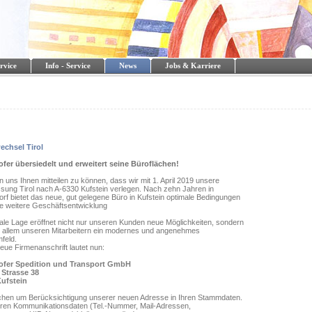
rvice
Info - Service
News
Jobs & Karriere
echsel Tirol
fer übersiedelt und erweitert seine Büroflächen!
n uns Ihnen mitteilen zu können, dass wir mit 1. April 2019 unsere
ssung Tirol nach A-6330 Kufstein verlegen. Nach zehn Jahren in
rf bietet das neue, gut gelegene Büro in Kufstein optimale Bedingungen
re weitere Geschäftsentwicklung
ale Lage eröffnet nicht nur unseren Kunden neue Möglichkeiten, sondern
or allem unseren Mitarbeitern ein modernes und angenehmes
feld.
ue Firmenanschrift lautet nun:
ofer Spedition und Transport GmbH
 Strasse 38
Kufstein
chen um Berücksichtigung unserer neuen Adresse in Ihren Stammdaten.
teren Kommunikationsdaten (Tel.-Nummer, Mail-Adressen,