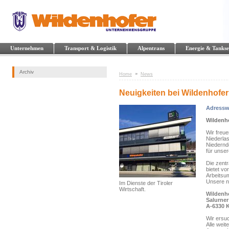
Unternehmen
Transport & Logistik
Alpentrans
Energie & Tankse
Archiv
Home
News
Neuigkeiten bei Wildenhofer
Adressw
Wildenho
Wir freue
Niederla
Niederndo
für unse
Die zentr
bietet v
Arbeitsum
Unsere ne
Im Dienste der Tiroler
Wirtschaft.
Wildenh
Salurner
A-6330 
Wir ersu
Alle wei