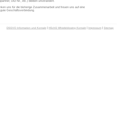
artner, UID-Nr., etc.) bleiben unverändert.
nken uns für die bisherige Zusammenarbeit und freuen uns auf eine
n gute Geschäftsverbindung.
|
|
|
DSGVO Information und Kontakt
HSchG Whistleblowing Kontakt
Impressum
Sitemap