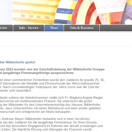
rvice
Info - Service
News
Jobs & Karriere
 bei Wildenhofer geehrt
Juni 2022 wurden von der Geschäftsleitung der Wildenhofer-Gruppe
m langjährige Firmenangehörige ausgezeichnet.
 einer sommerlichen Firmenfeier wurde den Jubilaren für jeweils 25, 30,
40 Dienstjahren die Medaille und Ehrenurkunde der Wirtschaftskammer
ht. Nach coronabedingter Feierpause der Jahre zuvor war die Zahl der
wieder sehr beachtlich.
lantin seitens der Arbeiterkammer stellte sich Fr. Magistra Angela Riegler
berreichte ein wohlmundendes Präsent. Sie unterstrich die große
g der Mitarbeiter für den Unternehmenserfolg des Hauses Wildenhofer
te, dass Unternehmen mit einem Betriebsrat und einer positiv gelebten
tnerschaft sich erfolgreicher am Markt behaupten.
. Andreas Mayer-Wildenhofer bedankte sich in einer herzlichen
 bei den Jubilaren für die langjährige Firmentreue, für Ihren Einsatz,
t und das besondere Engagement im Rahmen der aktuell schwierigen und
 Zeiten. Die feierliche Ehrung und Übergabe der Präsente wurde