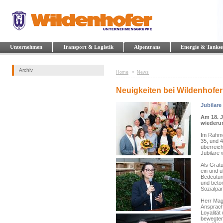
Unternehmen
Transport & Logistik
Alpentrans
Energie & Tankse
Archiv
Home
News
Neuigkeiten bei Wildenhofer
Jubilare
Am 18. 
wiederu
Im Rahmen
35, und 
überreic
Jubilare 
Als Gratu
ein und ü
Bedeutun
und beton
Sozialpar
Herr Mag
Ansprache
Loyalitä
bewegten