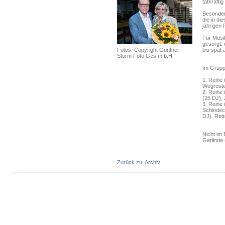
tatkräfti
Besonder
die in di
jährigen
Für Musi
gesorgt, 
Fotos: Copyright Günther
bis spät
Sturm Foto Ges.m.b.H.
Im Grupp
1. Reihe 
Wegroste
2. Reihe 
(25 DJ), 
3. Reihe 
Schindeck
DJ), Ret
Nicht im 
Gerlinde 
Zurück zu: Archiv