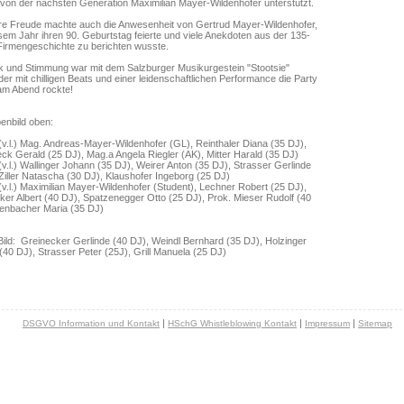
g von der nächsten Generation Maximilian Mayer-Wildenhofer unterstützt.
e Freude machte auch die Anwesenheit von Gertrud Mayer-Wildenhofer,
esem Jahr ihren 90. Geburtstag feierte und viele Anekdoten aus der 135-
 Firmengeschichte zu berichten wusste.
k und Stimmung war mit dem Salzburger Musikurgestein "Stootsie"
der mit chilligen Beats und einer leidenschaftlichen Performance die Party
 am Abend rockte!
enbild oben:
(v.l.) Mag. Andreas-Mayer-Wildenhofer (GL), Reinthaler Diana (35 DJ),
ck Gerald (25 DJ), Mag.a Angela Riegler (AK), Mitter Harald (35 DJ)
(v.l.) Wallinger Johann (35 DJ), Weirer Anton (35 DJ), Strasser Gerlinde
Ziller Natascha (30 DJ), Klaushofer Ingeborg (25 DJ)
(v.l.) Maximilian Mayer-Wildenhofer (Student), Lechner Robert (25 DJ),
er Albert (40 DJ), Spatzenegger Otto (25 DJ), Prok. Mieser Rudolf (40
tenbacher Maria (35 DJ)
Bild: Greinecker Gerlinde (40 DJ), Weindl Bernhard (35 DJ), Holzinger
(40 DJ), Strasser Peter (25J), Grill Manuela (25 DJ)
|
|
|
DSGVO Information und Kontakt
HSchG Whistleblowing Kontakt
Impressum
Sitemap