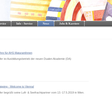
rvice
Info - Service
News
Jobs & Karriere
hre für AHS MaturantInnen
fer ist Ausbildungsbetrieb der neuen Dualen Akademie (DA)
hipping - Welcome to Vienna!
er begrüßt seine Luft- & Seefrachtpartner vom 13.-17.5.2019 in Wien.