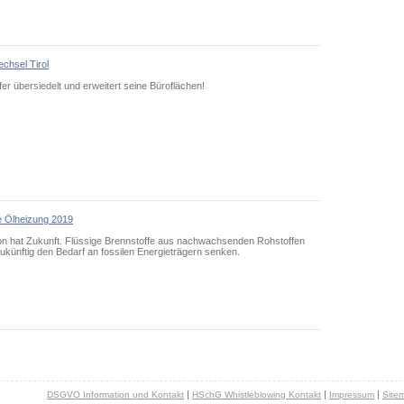
chsel Tirol
er übersiedelt und erweitert seine Büroflächen!
e Ölheizung 2019
ion hat Zukunft. Flüssige Brennstoffe aus nachwachsenden Rohstoffen
ukünftig den Bedarf an fossilen Energieträgern senken.
|
|
|
DSGVO Information und Kontakt
HSchG Whistleblowing Kontakt
Impressum
Site