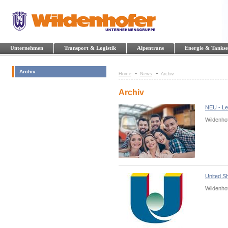
Unternehmen
Transport & Logistik
Alpentrans
Energie & Tankse
Archiv
Home
News
Archiv
Archiv
NEU - Le
Wildenho
United S
Wildenhof