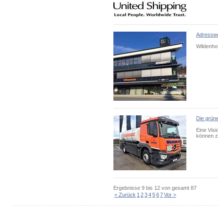
Adresswe
Wildenhof
Die grün
Eine Vis
können z
Ergebnisse
9 bis 12
von gesamt
87
< Zurück
1
2
3
4
5
6
7
Vor >