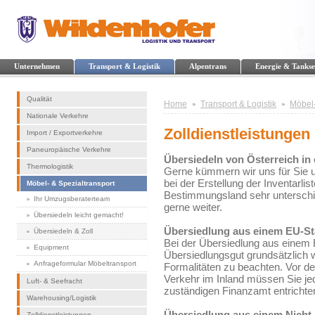
Unternehmen
Transport & Logistik
Alpentrans
Energie & Tankse
Qualität
Home
Transport & Logistik
Möbel-
Nationale Verkehre
Zolldienstleistungen
Import / Exportverkehre
Paneuropäische Verkehre
Übersiedeln von Österreich in
Thermologistik
Gerne kümmern wir uns für Sie u
bei der Erstellung der Inventarlis
Möbel- & Spezialtransport
Bestimmungsland sehr unterschied
Ihr Umzugsberaterteam
gerne weiter.
Übersiedeln leicht gemacht!
Übersiedlung aus einem EU-St
Übersiedeln & Zoll
Bei der Übersiedlung aus einem 
Equipment
Übersiedlungsgut grundsätzlich
Anfrageformular Möbeltransport
Formalitäten zu beachten. Vor d
Verkehr im Inland müssen Sie j
Luft- & Seefracht
zuständigen Finanzamt entrichte
Warehousing/Logistik
Übersiedlung aus einem Nicht
Zolldienstleistungen