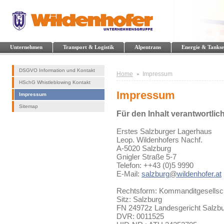
Unternehmen
Transport & Logistik
Alpentrans
Energie & Tankse
DSGVO Information und Kontakt
Home
Impressum
HSchG Whistleblowing Kontakt
Impressum
Impressum
Sitemap
Für den Inhalt verantwortlich
Erstes Salzburger Lagerhaus
Leop. Wildenhofers Nachf.
A-5020 Salzburg
Gnigler Straße 5-7
Telefon: ++43 (0)5 9990
E-Mail:
salzburg
@
wildenhofer.at
Rechtsform: Kommanditgesellsc
Sitz: Salzburg
FN 24972z Landesgericht Salzb
DVR: 0011525