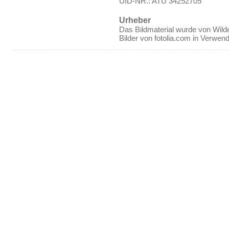
UID-NR.: ATU 34252705
Urheber
Das Bildmaterial wurde von Wilde
Bilder von fotolia.com in Verwen