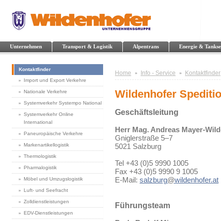
Unternehmen
Transport & Logistik
Alpentrans
Energie & Tankse
Kontaktfinder
Home
Info - Service
Kontaktfinder
Import und Export Verkehre
Wildenhofer Spediti
Nationale Verkehre
Systemverkehr Systempo National
Geschäftsleitung
Systemverkehr Online
International
Herr Mag. Andreas Mayer-Wild
Paneuropäische Verkehre
Gniglerstraße 5–7
Markenartikellogistik
5021 Salzburg
Thermologistik
Tel +43 (0)5 9990 1005
Pharmalogistik
Fax +43 (0)5 9990 9 1005
E-Mail:
salzburg
@
wildenhofer.at
Möbel und Umzugslogistik
Luft- und Seefracht
Zolldienstleistungen
Führungsteam
EDV-Dienstleistungen