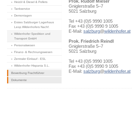
Prok. Rudolf Mieser
Heizöl & Diesel & Pellets
Gniglerstraße 5–7
Tankservice
5021 Salzburg
Demontagen
Tel +43 (0)5 9990 1005
Erstes Salzburger Lagerhaus
Fax +43 (0)5 9990 9 1005
Leop.Wildenhofers Nachf.
E-Mail:
salzburg
@
wildenhofer.at
Wildenhofer Spedition und
Transport GmbH
Prok. Friedrich Reindl
Personalwesen
Gniglerstraße 5–7
5021 Salzburg
Finanz- & Rechnungswesen
Zentraler Einkauf - ESL
Tel +43 (0)5 9990 1005
Fax +43 (0)5 9990 9 1005
Wildenhofer Hispania S.L.
E-Mail:
salzburg
@
wildenhofer.at
Bewerbung Frachtführer
Dokumente