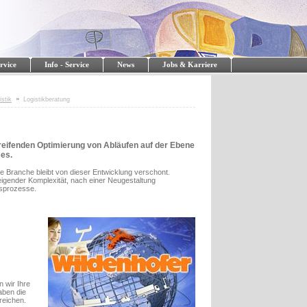
rvice
Info - Service
News
Jobs & Karriere
stik
Logistikberatung
reifenden Optimierung von Abläufen auf der Ebene
ses.
ne Branche bleibt von dieser Entwicklung verschont.
igender Komplexität, nach einer Neugestaltung
nsprozesse.
 wir Ihre
aben die
reichen.