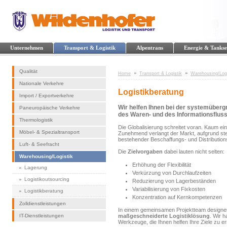
Unternehmen
Transport & Logistik
Alpentrans
Energie & Tankse
Qualität
Home
Transport & Logistik
Warehousing/Logi
Nationale Verkehre
Logistikberatung
Import / Exportverkehre
Wir helfen Ihnen bei der systemüberg
Paneuropäische Verkehre
des Waren- und des Informationsflus
Thermologistik
Die Globalisierung schreitet voran. Kaum ei
Möbel- & Spezialtransport
Zunehmend verlangt der Markt, aufgrund ste
bestehender Beschaffungs- und Distributio
Luft- & Seefracht
Die
Zielvorgaben
dabei lauten nicht selten:
Warehousing/Logistik
Erhöhung der Flexibilität
Lagerung
Verkürzung von Durchlaufzeiten
Logistikoutsourcing
Reduzierung von Lagerbeständen
Variabilisierung von Fixkosten
Logistikberatung
Konzentration auf Kernkompetenzen
Zolldienstleistungen
In einem gemeinsamen Projektteam designen
IT-Dienstleistungen
maßgeschneiderte Logistiklösung
. Wir h
Werkzeuge, die Ihnen helfen Ihre Ziele zu er