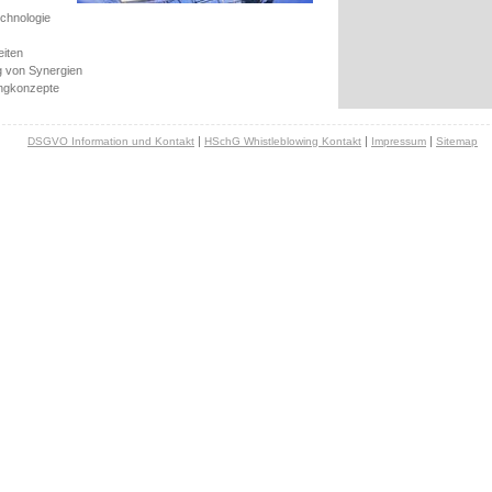
chnologie
eiten
g von Synergien
ungkonzepte
|
|
|
DSGVO Information und Kontakt
HSchG Whistleblowing Kontakt
Impressum
Sitemap