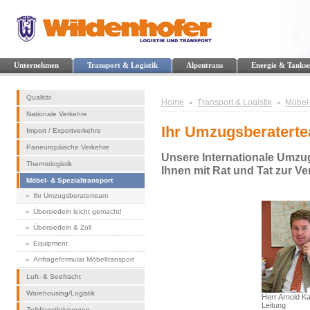
Unternehmen
Transport & Logistik
Alpentrans
Energie & Tankse
Qualität
Home
Transport & Logistik
Möbel-
Nationale Verkehre
Ihr Umzugsberatert
Import / Exportverkehre
Paneuropäische Verkehre
Unsere Internationale Umzug
Thermologistik
Ihnen mit Rat und Tat zur V
Möbel- & Spezialtransport
Ihr Umzugsberaterteam
Übersiedeln leicht gemacht!
Übersiedeln & Zoll
Equipment
Anfrageformular Möbeltransport
Luft- & Seefracht
Warehousing/Logistik
Herr Arnold Ka
Leitung
Zolldienstleistungen